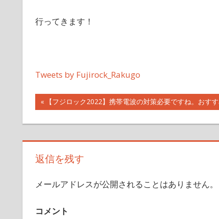
行ってきます！
Tweets by Fujirock_Rakugo
投
前
【フジロック2022】携帯電波の対策必要ですね。おす
の
稿
記
事:
ナ
返信を残す
ビ
メールアドレスが公開されることはありません。
ゲ
ー
コメント