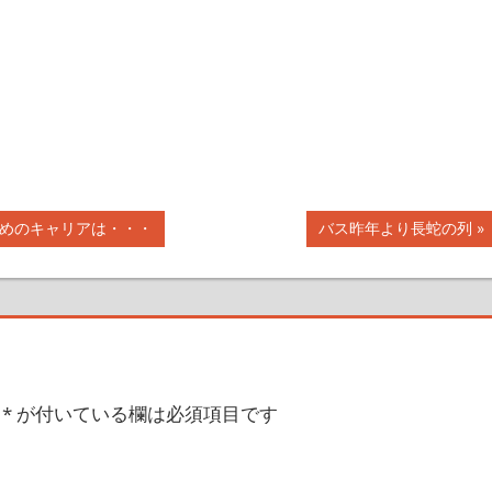
次
すめのキャリアは・・・
バス昨年より長蛇の列
の
記
事:
*
が付いている欄は必須項目です