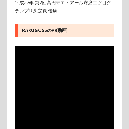
平成27年 第2回高円寺エトアール寄席二ツ目グ
ランプリ決定戦 優勝
RAKUGO55のPR動画