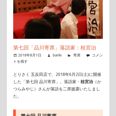
第七回「品川寄席」落語家：桂宮治
2018年8月1日
bariki
寄席
コメン
トを残す
とりさく 五反田店で、2018年6月2日(土)に開催
した「第七回 品川寄席」。落語家・
桂宮治
（か
つらみやじ）さんが落語を二席披露いたしまし
た。
第七回 品川寄席