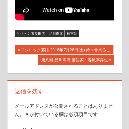
とりさく 五反田店
品川寄席
桂宮治
投
前
フジロック落語 2018年7月28日(土) 鈴々舎馬るこ
の
次
第八回 品川寄席 落語家：春風亭昇也
稿
記
の
事:
記
ナ
事:
ビ
返信を残す
ゲ
メールアドレスが公開されることはありませ
ー
ん。
*
が付いている欄は必須項目です
シ