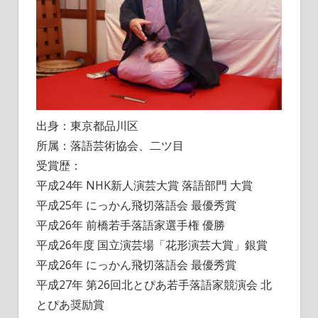
出身：東京都品川区
所属：落語芸術協会、二ツ目
受賞歴：
平成24年 NHK新人演芸大賞 落語部門 大賞
平成25年 にっかん飛切落語会 最優秀賞
平成26年 前橋若手落語家選手権 優勝
平成26年度 国立演芸場「花形演芸大賞」銀賞
平成26年 にっかん飛切落語会 最優秀賞
平成27年 第26回北とぴあ若手落語家競演会 北
とぴあ奨励賞