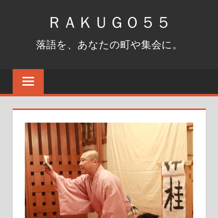
コ
ＲＡＫＵＧＯ５５
ン
テ
落語を、あなたの町や集会に。
ン
ツ
へ
ス
キ
ッ
プ