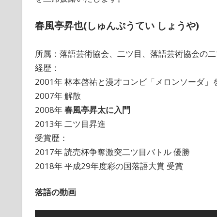
春風亭昇也(しゅんぷうてい しょうや)
所属：落語芸術協会、二ツ目、落語芸術協会の二
経歴：
2001年 林本啓祐と漫才コンビ「メロンソーダ」
2007年 解散
2008年
春風亭昇太に入門
2013年 二ツ目昇進
受賞歴：
2017年 読売杯争奪激突二ツ目バトル 優勝
2018年 平成29年度彩の国落語大賞 受賞
落語の動画