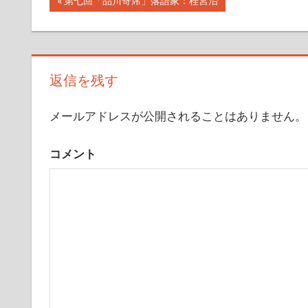
投
第七回「品川寄席」落語家：桂宮治
の
稿
記
事:
ナ
返信を残す
ビ
メールアドレスが公開されることはありません。
ゲ
ー
コメント
シ
ョ
ン