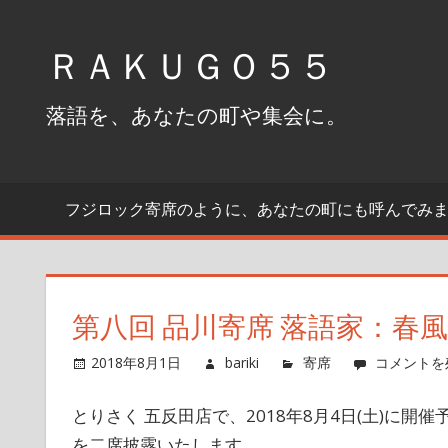
コ
ン
ＲＡＫＵＧＯ５５
テ
ン
落語を、あなたの町や集会に。
ツ
へ
ス
フジロック寄席のように、あなたの町にも呼んでみ
キ
ッ
プ
第八回 品川寄席 落語家：春
2018年8月1日
bariki
寄席
コメントを
とりさく 五反田店で、2018年8月4日(土)に
を二席披露いたします。