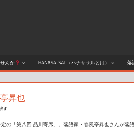
ませんか
HANASA-SAL（ハナササルとは）
落
風亭昇也
残す
開催予定の「第八回 品川寄席」。落語家・春風亭昇也さんが落