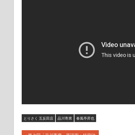
とりさく 五反田店
品川寄席
春風亭昇也
前