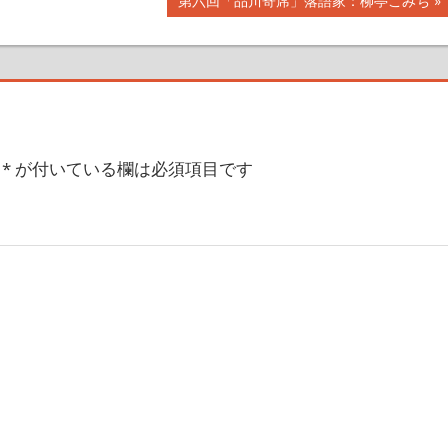
第六回「品川寄席」落語家：柳亭こみち
の
記
事:
*
が付いている欄は必須項目です