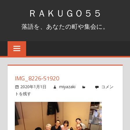
コ
ＲＡＫＵＧＯ５５
ン
テ
落語を、あなたの町や集会に。
ン
ツ
へ
ス
キ
ッ
IMG_8226-S1920
プ
2020年1月1日
miyazaki
コメン
トを残す