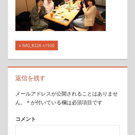
投
前
IMG_8226-s1920
の
稿
記
事:
ナ
返信を残す
ビ
メールアドレスが公開されることはありませ
ゲ
ん。
*
が付いている欄は必須項目です
ー
コメント
シ