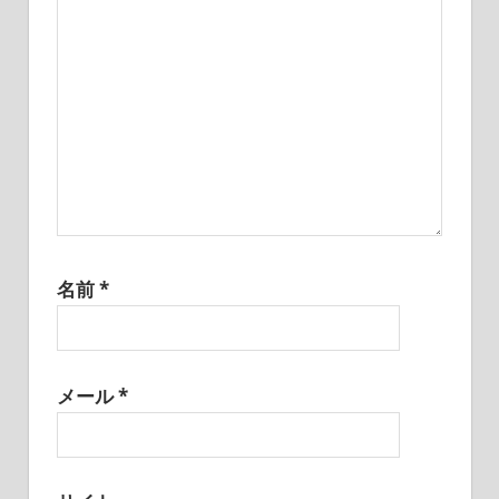
ョ
ン
名前
*
メール
*